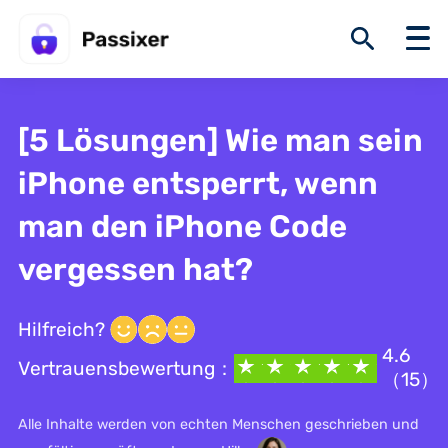
[5 Lösungen] Wie man sein
iPhone entsperrt, wenn
man den iPhone Code
vergessen hat?
Hilfreich?
4.6
Vertrauensbewertung：
（15）
Alle Inhalte werden von echten Menschen geschrieben und