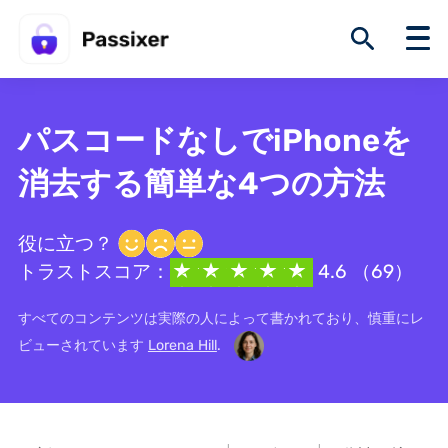
パスコードなしでiPhoneを
消去する簡単な4つの方法
役に立つ？
トラストスコア：
4.6 （69）
すべてのコンテンツは実際の人によって書かれており、慎重にレ
ビューされています
Lorena Hill
.