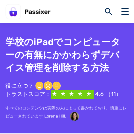
学校のiPadでコンピュータ
ーの有無にかかわらずデバ
イス管理を削除する方法
役に立つ？
トラストスコア：
4.6 （11）
すべてのコンテンツは実際の人によって書かれており、慎重にレ
ビューされています
Lorena Hill
.