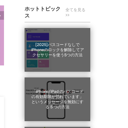
ホットトピック
全てを見る
>>
ス
>
iOSデバイスアンロッ
iOSパスコードのロック解除、MDM/アク
イパス、Apple IDとiTunesバックアッ
[2025]パスコードなしで
さらに詳しく
>>
iPhoneのロックを解除してア
クセサリーを使う5つの方法
「iPhone/iPad のパスコード
の有効期限が切れています」
というメッセージを無効にす
る 5 つの方法