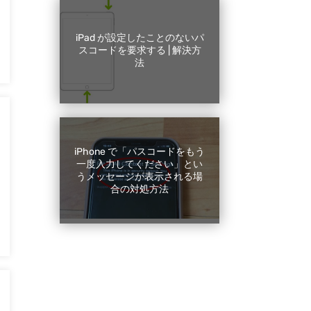
iPad が設定したことのないパ
スコードを要求する | 解決方
法
iPhone で「パスコードをもう
一度入力してください」とい
うメッセージが表示される場
合の対処方法