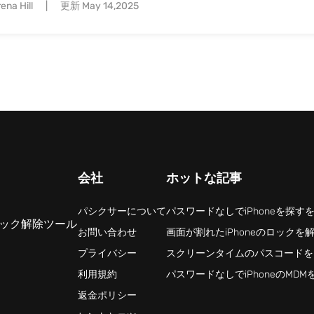
ena Hill
更新 May 14,2025
会社
ホットな記事
パシクサーについて
パスワードなしでiPhoneを探す
e ロック解除ツール
お問い合わせ
画面が割れたiPhoneのロックを
プライバシー
スクリーンタイムのパスコードを
利用規約
パスワードなしでiPhoneのMD
返金ポリシー