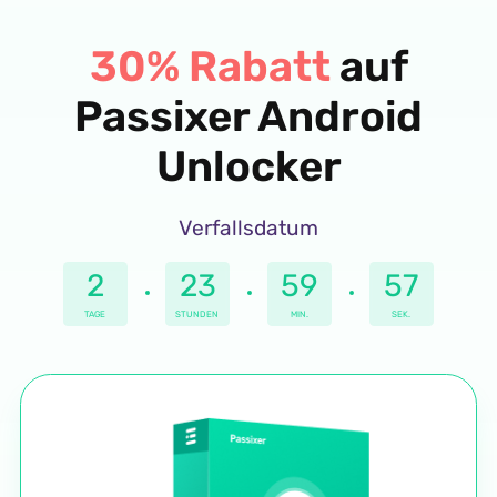
30% Rabatt
auf
Passixer Android
Unlocker
Verfallsdatum
2
23
59
57
STUNDEN
TAGE
SEK.
MIN.