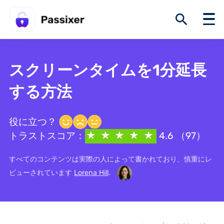
スクリーンタイムを1分延長
する方法
役に立つ？
トラストスコア：
4.6 （97）
すべてのコンテンツは実際の人によって書かれており、慎重にレ
ビューされています
Lorena Hill
.