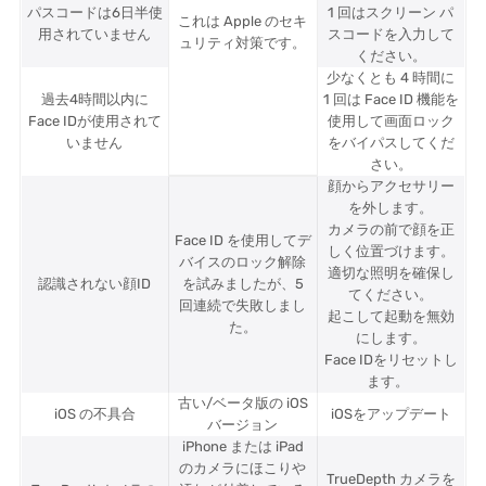
パスコードは6日半使
1 回はスクリーン パ
これは Apple のセキ
用されていません
スコードを入力して
ュリティ対策です。
ください。
少なくとも 4 時間に
過去4時間以内に
1 回は Face ID 機能を
Face IDが使用されて
使用して画面ロック
いません
をバイパスしてくだ
さい。
顔からアクセサリー
を外します。
カメラの前で顔を正
Face ID を使用してデ
しく位置づけます。
バイスのロック解除
適切な照明を確保し
認識されない顔ID
を試みましたが、5
てください。
回連続で失敗しまし
起こして起動を無効
た。
にします。
Face IDをリセットし
ます。
古い/ベータ版の iOS
iOS の不具合
iOSをアップデート
バージョン
iPhone または iPad
のカメラにほこりや
TrueDepth カメラを