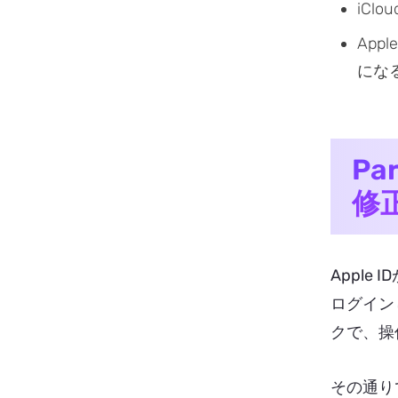
iC
Ap
にな
Pa
修正
Apple
ログイン
クで、操
その通りで