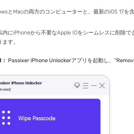
dowsとMacの両方のコンピューターと、最新のiOS 17
。
以内にiPhoneから不要なApple IDをシームレスに
ります。
1：
Passixer iPhone Unlockerアプリを起動し、”Re