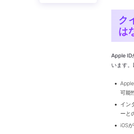
ク
は
Appl
います。
Ap
可能
イン
ーと
iO