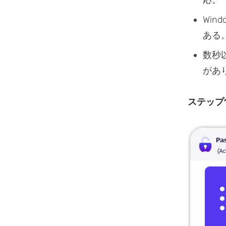
応。
Win
ある
数秒
があ
ステップ