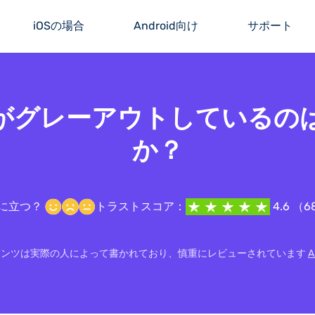
iOSの場合
Android向け
サポート
 IDがグレーアウトしている
か？
に立つ？
トラストスコア：
4.6 （6
テンツは実際の人によって書かれており、慎重にレビューされています
A