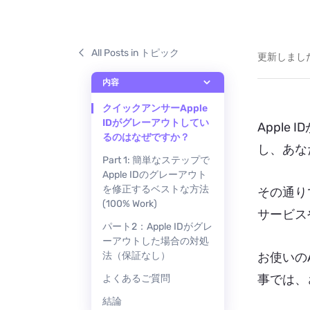
All Posts in トピック
更新しました 
内容
クイックアンサーApple
IDがグレーアウトしてい
Appl
るのはなぜですか？
し、あなた
Part 1: 簡単なステップで
Apple IDのグレーアウト
を修正するベストな方法
その通りです
(100% Work)
サービス
パート2：Apple IDがグレ
ーアウトした場合の対処
法（保証なし）
お使いの
事では、
よくあるご質問
結論