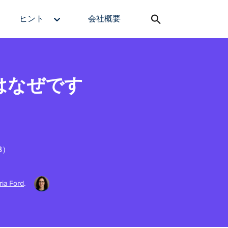
ヒント
会社概要
のはなぜです
8）
ria Ford
.