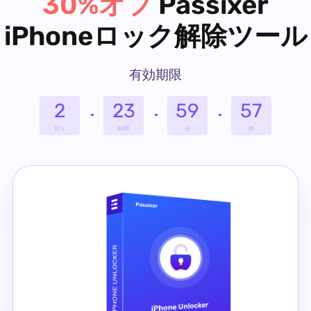
30%オフ
Passixer
iPhoneロック解除ツール
有効期限
2
23
59
57
日々
時間
分
秒